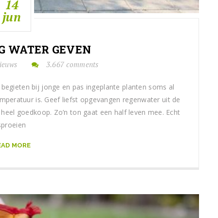
14
jun
G WATER GEVEN
ieuws
3.667 comments
 begieten bij jonge en pas ingeplante planten soms al
mperatuur is. Geef liefst opgevangen regenwater uit de
k heel goedkoop. Zo’n ton gaat een half leven mee. Echt
sproeien
EAD MORE