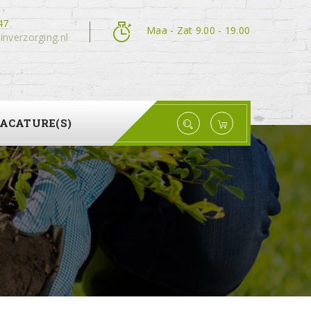
47
Maa - Zat 9.00 - 19.00
inverzorging.nl
ACATURE(S)