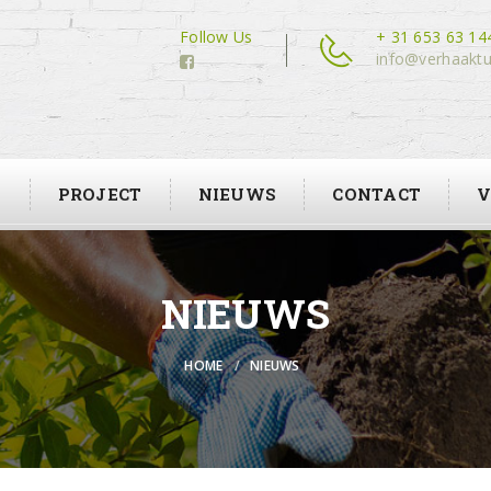
Follow Us
+ 31 653 63 14
info@verhaaktu
N
PROJECT
NIEUWS
CONTACT
V
NIEUWS
HOME
NIEUWS